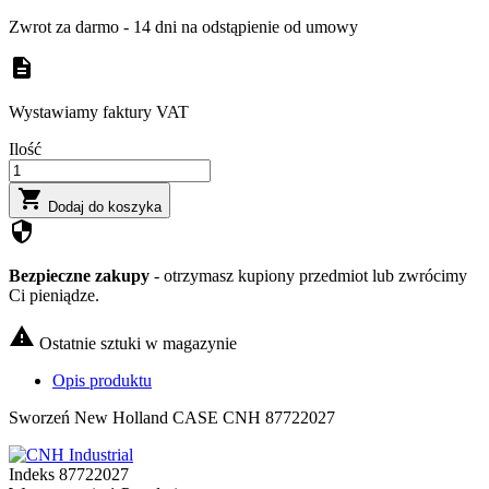
Zwrot za darmo - 14 dni na odstąpienie od umowy
description
Wystawiamy faktury VAT
Ilość

Dodaj do koszyka
security
Bezpieczne zakupy
- otrzymasz kupiony przedmiot lub zwrócimy
Ci pieniądze.

Ostatnie sztuki w magazynie
Opis produktu
Sworzeń New Holland CASE CNH 87722027
Indeks
87722027