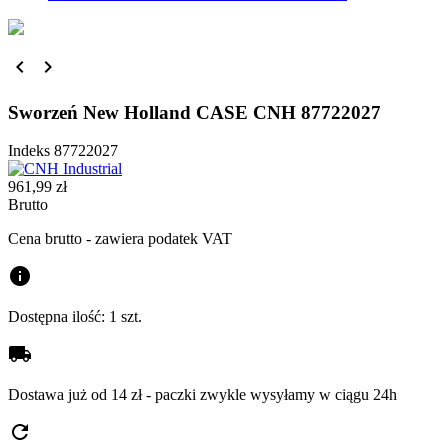


Sworzeń New Holland CASE CNH 87722027
Indeks
87722027
961,99 zł
Brutto
Cena brutto - zawiera podatek VAT
info
Dostępna ilość:
1 szt.
local_shipping
Dostawa już od 14 zł - paczki zwykle wysyłamy w ciągu 24h
refresh