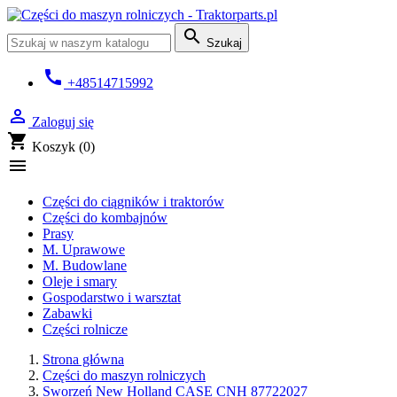

Szukaj
call
+48514715992

Zaloguj się
shopping_cart
Koszyk
(0)

Części do ciągników i traktorów
Części do kombajnów
Prasy
M. Uprawowe
M. Budowlane
Oleje i smary
Gospodarstwo i warsztat
Zabawki
Części rolnicze
Strona główna
Części do maszyn rolniczych
Sworzeń New Holland CASE CNH 87722027