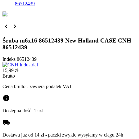
86512439


Śruba m6x16 86512439 New Holland CASE CNH
86512439
Indeks
86512439
15,99 zł
Brutto
Cena brutto - zawiera podatek VAT
info
Dostępna ilość:
1 szt.
local_shipping
Dostawa już od 14 zł - paczki zwykle wysyłamy w ciągu 24h