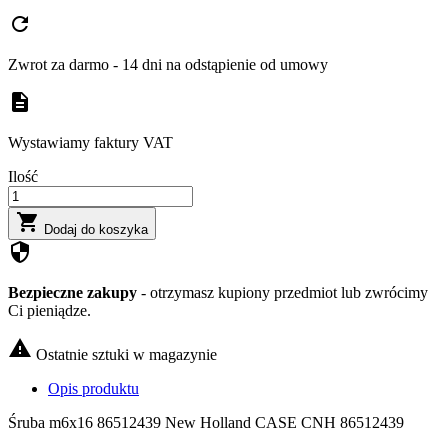
refresh
Zwrot za darmo - 14 dni na odstąpienie od umowy
description
Wystawiamy faktury VAT
Ilość

Dodaj do koszyka
security
Bezpieczne zakupy
- otrzymasz kupiony przedmiot lub zwrócimy
Ci pieniądze.

Ostatnie sztuki w magazynie
Opis produktu
Śruba m6x16 86512439 New Holland CASE CNH 86512439