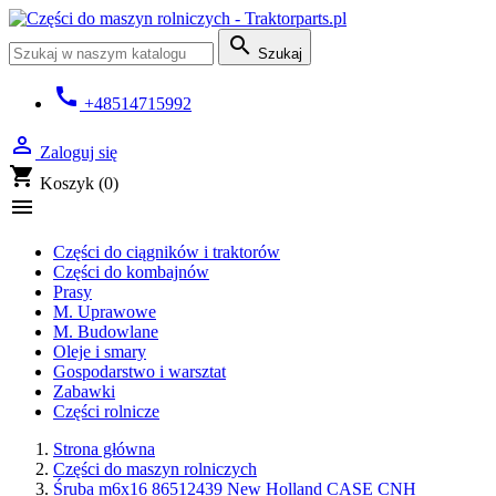

Szukaj
call
+48514715992

Zaloguj się
shopping_cart
Koszyk
(0)

Części do ciągników i traktorów
Części do kombajnów
Prasy
M. Uprawowe
M. Budowlane
Oleje i smary
Gospodarstwo i warsztat
Zabawki
Części rolnicze
Strona główna
Części do maszyn rolniczych
Śruba m6x16 86512439 New Holland CASE CNH