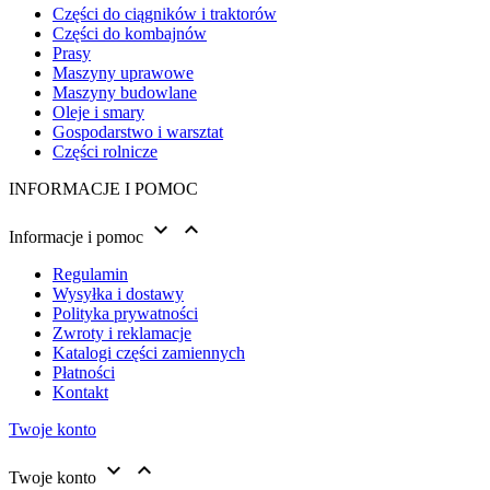
Części do ciągników i traktorów
Części do kombajnów
Prasy
Maszyny uprawowe
Maszyny budowlane
Oleje i smary
Gospodarstwo i warsztat
Części rolnicze
INFORMACJE I POMOC


Informacje i pomoc
Regulamin
Wysyłka i dostawy
Polityka prywatności
Zwroty i reklamacje
Katalogi części zamiennych
Płatności
Kontakt
Twoje konto


Twoje konto