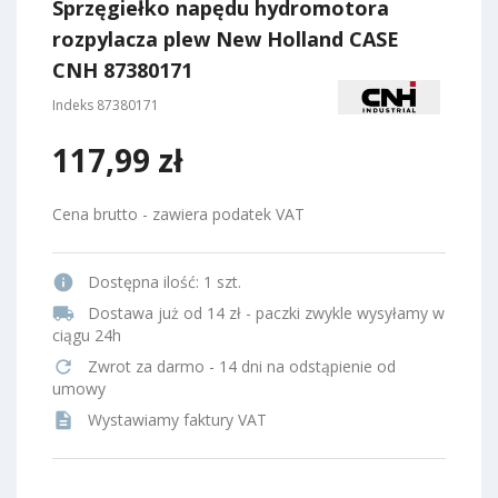
Sprzęgiełko napędu hydromotora
rozpylacza plew New Holland CASE
CNH 87380171
Indeks
87380171
117,99 zł
Cena brutto - zawiera podatek VAT
info
Dostępna ilość:
1 szt.
local_shipping
Dostawa już od 14 zł - paczki zwykle wysyłamy w
ciągu 24h
refresh
Zwrot za darmo - 14 dni na odstąpienie od
umowy
description
Wystawiamy faktury VAT