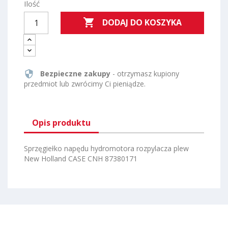
Ilość

DODAJ DO KOSZYKA
security
Bezpieczne zakupy
- otrzymasz kupiony
przedmiot lub zwrócimy Ci pieniądze.
Opis produktu
Sprzęgiełko napędu hydromotora rozpylacza plew
New Holland CASE CNH 87380171