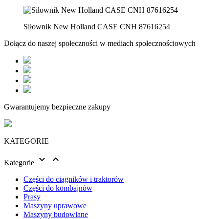
Siłownik New Holland CASE CNH 87616254
Dołącz do naszej społeczności w mediach społecznościowych
Gwarantujemy bezpieczne zakupy
KATEGORIE


Kategorie
Części do ciągników i traktorów
Części do kombajnów
Prasy
Maszyny uprawowe
Maszyny budowlane