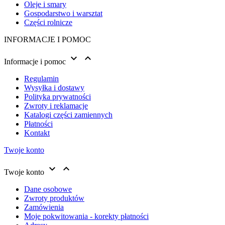
Oleje i smary
Gospodarstwo i warsztat
Części rolnicze
INFORMACJE I POMOC


Informacje i pomoc
Regulamin
Wysyłka i dostawy
Polityka prywatności
Zwroty i reklamacje
Katalogi części zamiennych
Płatności
Kontakt
Twoje konto


Twoje konto
Dane osobowe
Zwroty produktów
Zamówienia
Moje pokwitowania - korekty płatności