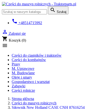

Szukaj
call
+48514715992

Zaloguj się
shopping_cart
Koszyk
(0)

Części do ciągników i traktorów
Części do kombajnów
Prasy
M. Uprawowe
M. Budowlane
Oleje i smary
Gospodarstwo i warsztat
Zabawki
Części rolnicze
Strona główna
Części do maszyn rolniczych
Siłownik New Holland CASE CNH 87616254