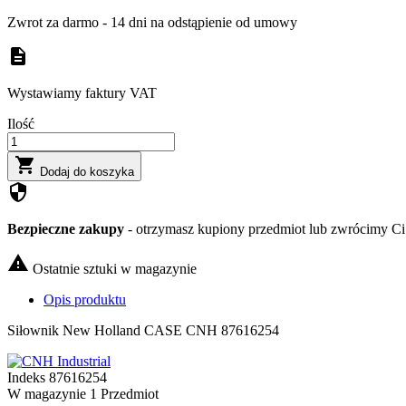
Zwrot za darmo - 14 dni na odstąpienie od umowy
description
Wystawiamy faktury VAT
Ilość

Dodaj do koszyka
security
Bezpieczne zakupy
- otrzymasz kupiony przedmiot lub zwrócimy Ci 

Ostatnie sztuki w magazynie
Opis produktu
Siłownik New Holland CASE CNH 87616254
Indeks
87616254
W magazynie
1 Przedmiot