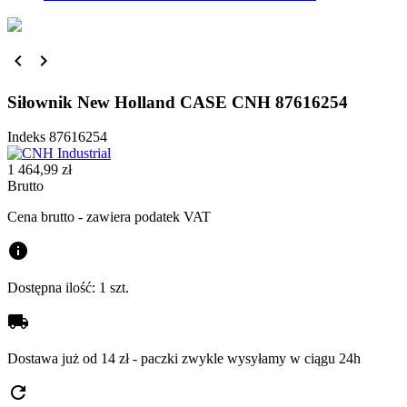


Siłownik New Holland CASE CNH 87616254
Indeks
87616254
1 464,99 zł
Brutto
Cena brutto - zawiera podatek VAT
info
Dostępna ilość:
1 szt.
local_shipping
Dostawa już od 14 zł - paczki zwykle wysyłamy w ciągu 24h
refresh