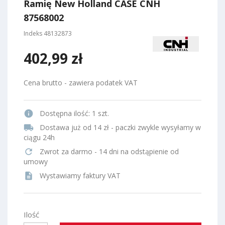
Ramię New Holland CASE CNH
87568002
Indeks
48132873
402,99 zł
Cena brutto - zawiera podatek VAT
info
Dostępna ilość:
1 szt.
local_shipping
Dostawa już od 14 zł - paczki zwykle wysyłamy w
ciągu 24h
refresh
Zwrot za darmo - 14 dni na odstąpienie od
umowy
description
Wystawiamy faktury VAT
Ilość