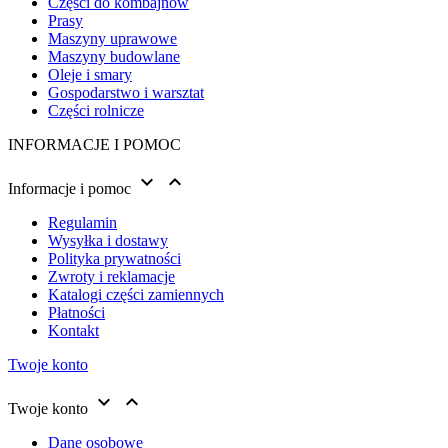
Części do kombajnów
Prasy
Maszyny uprawowe
Maszyny budowlane
Oleje i smary
Gospodarstwo i warsztat
Części rolnicze
INFORMACJE I POMOC


Informacje i pomoc
Regulamin
Wysyłka i dostawy
Polityka prywatności
Zwroty i reklamacje
Katalogi części zamiennych
Płatności
Kontakt
Twoje konto


Twoje konto
Dane osobowe