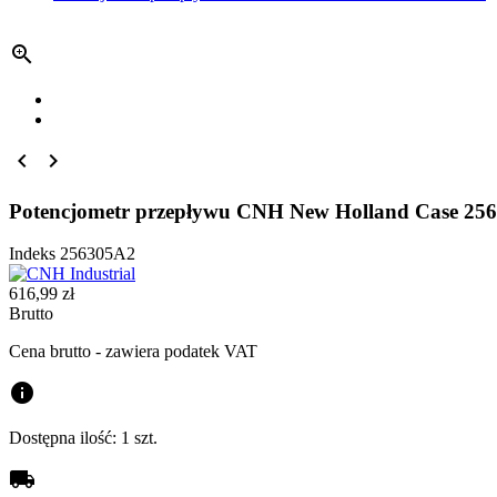



Potencjometr przepływu CNH New Holland Case 25
Indeks
256305A2
616,99 zł
Brutto
Cena brutto - zawiera podatek VAT
info
Dostępna ilość:
1 szt.
local_shipping