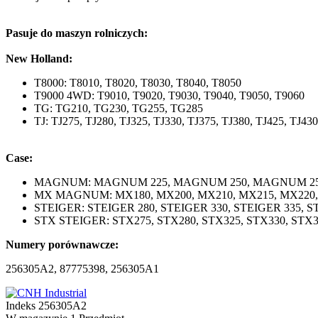
Pasuje do maszyn rolniczych:
New Holland:
T8000: T8010, T8020, T8030, T8040, T8050
T9000 4WD: T9010, T9020, T9030, T9040, T9050, T9060
TG: TG210, TG230, TG255, TG285
TJ: TJ275, TJ280, TJ325, TJ330, TJ375, TJ380, TJ425, TJ430
Case:
MAGNUM: MAGNUM 225, MAGNUM 250, MAGNUM 25
MX MAGNUM: MX180, MX200, MX210, MX215, MX220, 
STEIGER: STEIGER 280, STEIGER 330, STEIGER 335, ST
STX STEIGER: STX275, STX280, STX325, STX330, STX3
Numery porównawcze:
256305A2, 87775398, 256305A1
Indeks
256305A2