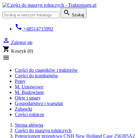

Szukaj
call
+48514715992

Zaloguj się
shopping_cart
Koszyk
(0)

Części do ciągników i traktorów
Części do kombajnów
Prasy
M. Uprawowe
M. Budowlane
Oleje i smary
Gospodarstwo i warsztat
Zabawki
Części rolnicze
Strona główna
Części do maszyn rolniczych
Potencjometr przepływu CNH New Holland Case 256305A2