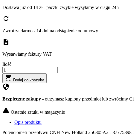
Dostawa już od 14 zł - paczki zwykle wysyłamy w ciągu 24h
refresh
Zwrot za darmo - 14 dni na odstąpienie od umowy
description
Wystawiamy faktury VAT
Ilość

Dodaj do koszyka
security
Bezpieczne zakupy
- otrzymasz kupiony przedmiot lub zwrócimy Ci 

Ostatnie sztuki w magazynie
Opis produktu
Potencjometr przepływu CNH New Holland 256305A2 - 87775398 