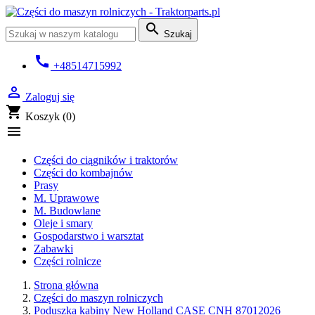

Szukaj
call
+48514715992

Zaloguj się
shopping_cart
Koszyk
(0)

Części do ciągników i traktorów
Części do kombajnów
Prasy
M. Uprawowe
M. Budowlane
Oleje i smary
Gospodarstwo i warsztat
Zabawki
Części rolnicze
Strona główna
Części do maszyn rolniczych
Poduszka kabiny New Holland CASE CNH 87012026