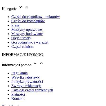


Kategorie
Części do ciągników i traktorów
Części do kombajnów
Prasy
Maszyny uprawowe
Maszyny budowlane
Oleje i smary
Gospodarstwo i warsztat
Części rolnicze
INFORMACJE I POMOC


Informacje i pomoc
Regulamin
Wysyłka i dostawy
Polityka prywatności
Zwroty i reklamacje
Katalogi części zamiennych
Płatności
Kontakt