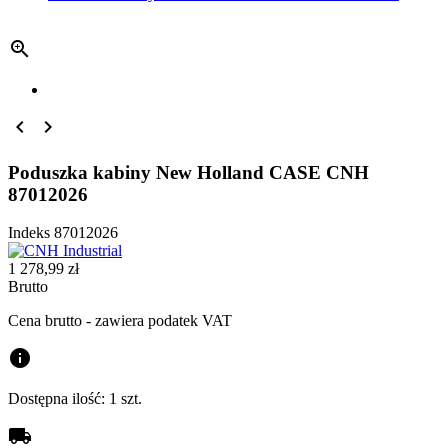



Poduszka kabiny New Holland CASE CNH
87012026
Indeks
87012026
1 278,99 zł
Brutto
Cena brutto - zawiera podatek VAT
info
Dostępna ilość:
1 szt.
local_shipping