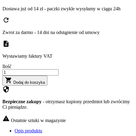
Dostawa już od 14 zł - paczki zwykle wysyłamy w ciągu 24h
refresh
Zwrot za darmo - 14 dni na odstąpienie od umowy
description
Wystawiamy faktury VAT
Ilość

Dodaj do koszyka
security
Bezpieczne zakupy
- otrzymasz kupiony przedmiot lub zwrócimy
Ci pieniądze.

Ostatnie sztuki w magazynie
Opis produktu