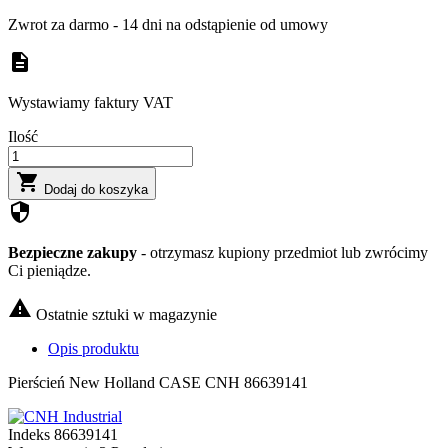
Zwrot za darmo - 14 dni na odstąpienie od umowy
description
Wystawiamy faktury VAT
Ilość

Dodaj do koszyka
security
Bezpieczne zakupy
- otrzymasz kupiony przedmiot lub zwrócimy
Ci pieniądze.

Ostatnie sztuki w magazynie
Opis produktu
Pierścień New Holland CASE CNH 86639141
Indeks
86639141