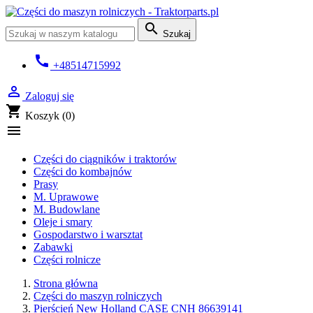

Szukaj
call
+48514715992

Zaloguj się
shopping_cart
Koszyk
(0)

Części do ciągników i traktorów
Części do kombajnów
Prasy
M. Uprawowe
M. Budowlane
Oleje i smary
Gospodarstwo i warsztat
Zabawki
Części rolnicze
Strona główna
Części do maszyn rolniczych
Pierścień New Holland CASE CNH 86639141