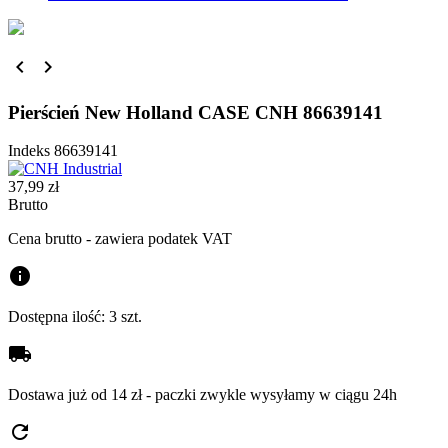


Pierścień New Holland CASE CNH 86639141
Indeks
86639141
37,99 zł
Brutto
Cena brutto - zawiera podatek VAT
info
Dostępna ilość:
3 szt.
local_shipping
Dostawa już od 14 zł - paczki zwykle wysyłamy w ciągu 24h
refresh