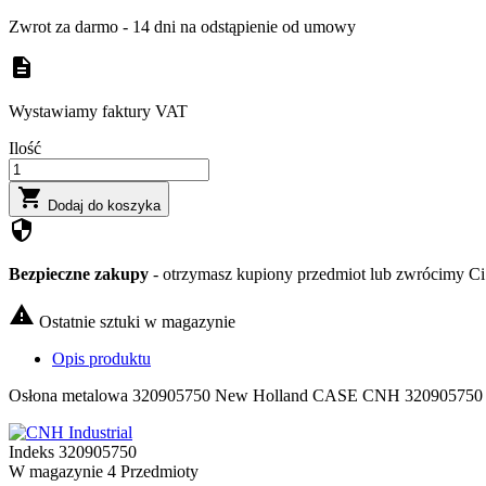
Zwrot za darmo - 14 dni na odstąpienie od umowy
description
Wystawiamy faktury VAT
Ilość

Dodaj do koszyka
security
Bezpieczne zakupy
- otrzymasz kupiony przedmiot lub zwrócimy Ci 

Ostatnie sztuki w magazynie
Opis produktu
Osłona metalowa 320905750 New Holland CASE CNH 320905750
Indeks
320905750
W magazynie
4 Przedmioty