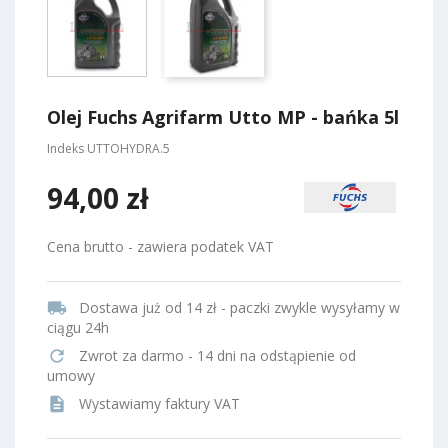
Olej Fuchs Agrifarm Utto MP - bańka 5l
Indeks
UTTOHYDRA.5
94,00 zł
Cena brutto - zawiera podatek VAT
local_shipping
Dostawa już od 14 zł - paczki zwykle wysyłamy w
ciągu 24h
refresh
Zwrot za darmo - 14 dni na odstąpienie od
umowy
description
Wystawiamy faktury VAT