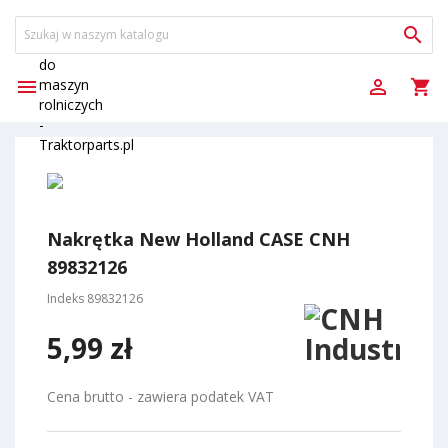



shopping_cart
Nakrętka New Holland CASE CNH
89832126
Indeks
89832126
5,99 zł
Cena brutto - zawiera podatek VAT