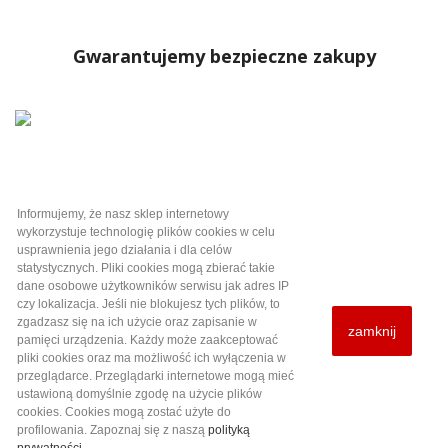
Gwarantujemy bezpieczne zakupy
Informujemy, że nasz sklep internetowy
Kategorie

wykorzystuje technologię plików cookies w celu
usprawnienia jego działania i dla celów
statystycznych. Pliki cookies mogą zbierać takie
Informacje i pomoc

dane osobowe użytkowników serwisu jak adres IP
czy lokalizacja. Jeśli nie blokujesz tych plików, to
zgadzasz się na ich użycie oraz zapisanie w
zamknij
Twoje konto

pamięci urządzenia. Każdy może zaakceptować
pliki cookies oraz ma możliwość ich wyłączenia w
przeglądarce. Przeglądarki internetowe mogą mieć
Informacja o sklepie
ustawioną domyślnie zgodę na użycie plików
cookies. Cookies mogą zostać użyte do
profilowania.
Zapoznaj się z naszą
polityką