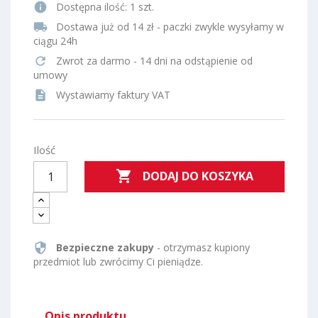
info
Dostępna ilość:
1 szt.
local_shipping
Dostawa już od 14 zł - paczki zwykle wysyłamy w
ciągu 24h
refresh
Zwrot za darmo - 14 dni na odstąpienie od
umowy
description
Wystawiamy faktury VAT
Ilość

DODAJ DO KOSZYKA
security
Bezpieczne zakupy
- otrzymasz kupiony
przedmiot lub zwrócimy Ci pieniądze.
Opis produktu