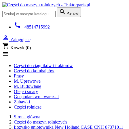

Szukaj
call
+48514715992

Zaloguj się
shopping_cart
Koszyk
(0)

Części do ciągników i traktorów
Części do kombajnów
Prasy
M. Uprawowe
M. Budowlane
Oleje i smary
Gospodarstwo i warsztat
Zabawki
Części rolnicze
Strona główna
Części do maszyn rolniczych
Łożysko gniotownika New Holland CASE CNH 87371011