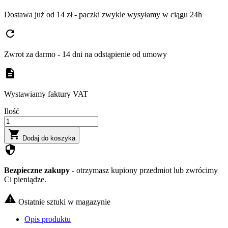
Dostawa już od 14 zł - paczki zwykle wysyłamy w ciągu 24h
refresh
Zwrot za darmo - 14 dni na odstąpienie od umowy
description
Wystawiamy faktury VAT
Ilość

Dodaj do koszyka
security
Bezpieczne zakupy
- otrzymasz kupiony przedmiot lub zwrócimy
Ci pieniądze.

Ostatnie sztuki w magazynie
Opis produktu