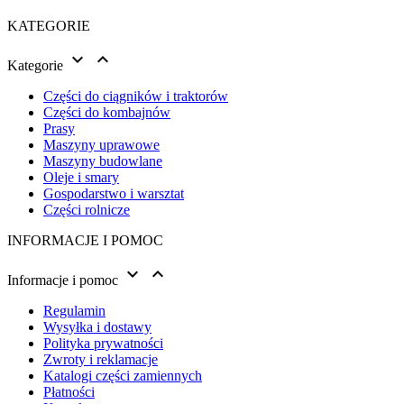
KATEGORIE


Kategorie
Części do ciągników i traktorów
Części do kombajnów
Prasy
Maszyny uprawowe
Maszyny budowlane
Oleje i smary
Gospodarstwo i warsztat
Części rolnicze
INFORMACJE I POMOC


Informacje i pomoc
Regulamin
Wysyłka i dostawy
Polityka prywatności
Zwroty i reklamacje
Katalogi części zamiennych
Płatności