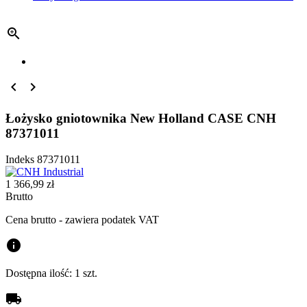



Łożysko gniotownika New Holland CASE CNH
87371011
Indeks
87371011
1 366,99 zł
Brutto
Cena brutto - zawiera podatek VAT
info
Dostępna ilość:
1 szt.
local_shipping