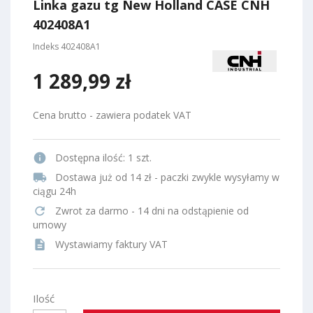
Linka gazu tg New Holland CASE CNH
402408A1
Indeks
402408A1
1 289,99 zł
Cena brutto - zawiera podatek VAT
info
Dostępna ilość:
1 szt.
local_shipping
Dostawa już od 14 zł - paczki zwykle wysyłamy w
ciągu 24h
refresh
Zwrot za darmo - 14 dni na odstąpienie od
umowy
description
Wystawiamy faktury VAT
Ilość