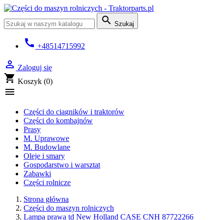

Szukaj
call
+48514715992

Zaloguj się
shopping_cart
Koszyk
(0)

Części do ciągników i traktorów
Części do kombajnów
Prasy
M. Uprawowe
M. Budowlane
Oleje i smary
Gospodarstwo i warsztat
Zabawki
Części rolnicze
Strona główna
Części do maszyn rolniczych
Lampa prawa td New Holland CASE CNH 87722266