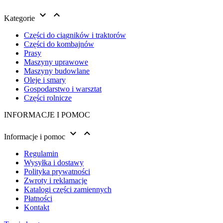


Kategorie
Części do ciągników i traktorów
Części do kombajnów
Prasy
Maszyny uprawowe
Maszyny budowlane
Oleje i smary
Gospodarstwo i warsztat
Części rolnicze
INFORMACJE I POMOC


Informacje i pomoc
Regulamin
Wysyłka i dostawy
Polityka prywatności
Zwroty i reklamacje
Katalogi części zamiennych
Płatności
Kontakt