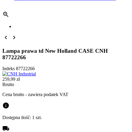



Lampa prawa td New Holland CASE CNH
87722266
Indeks
87722266
259,99 zł
Brutto
Cena brutto - zawiera podatek VAT
info
Dostępna ilość:
1 szt.
local_shipping