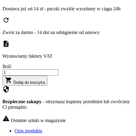
Dostawa już od 14 zł - paczki zwykle wysyłamy w ciągu 24h
refresh
Zwrot za darmo - 14 dni na odstąpienie od umowy
description
Wystawiamy faktury VAT
Ilość

Dodaj do koszyka
security
Bezpieczne zakupy
- otrzymasz kupiony przedmiot lub zwrócimy
Ci pieniądze.

Ostatnie sztuki w magazynie
Opis produktu