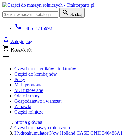

Szukaj
call
+48514715992

Zaloguj się
shopping_cart
Koszyk
(0)

Części do ciągników i traktorów
Części do kombajnów
Prasy
M. Uprawowe
M. Budowlane
Oleje i smary
Gospodarstwo i warsztat
Zabawki
Części rolnicze
Strona główna
Części do maszyn rolniczych
Hydroakumulator New Holland CASE CNH 340486A1