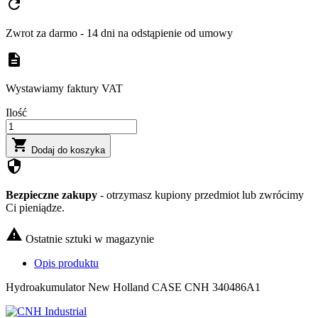
refresh
Zwrot za darmo - 14 dni na odstąpienie od umowy
description
Wystawiamy faktury VAT
Ilość

Dodaj do koszyka
security
Bezpieczne zakupy
- otrzymasz kupiony przedmiot lub zwrócimy
Ci pieniądze.

Ostatnie sztuki w magazynie
Opis produktu
Hydroakumulator New Holland CASE CNH 340486A1