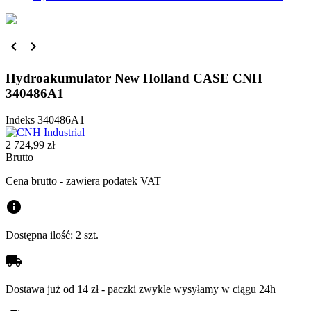


Hydroakumulator New Holland CASE CNH
340486A1
Indeks
340486A1
2 724,99 zł
Brutto
Cena brutto - zawiera podatek VAT
info
Dostępna ilość:
2 szt.
local_shipping
Dostawa już od 14 zł - paczki zwykle wysyłamy w ciągu 24h