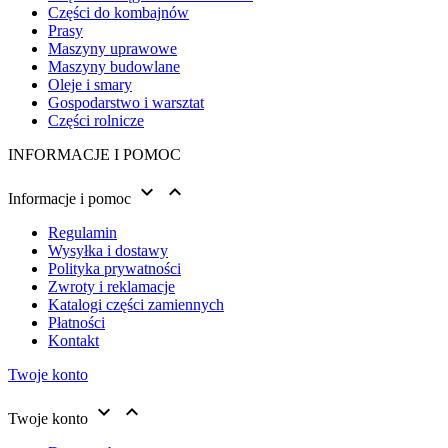
Części do kombajnów
Prasy
Maszyny uprawowe
Maszyny budowlane
Oleje i smary
Gospodarstwo i warsztat
Części rolnicze
INFORMACJE I POMOC


Informacje i pomoc
Regulamin
Wysyłka i dostawy
Polityka prywatności
Zwroty i reklamacje
Katalogi części zamiennych
Płatności
Kontakt
Twoje konto


Twoje konto