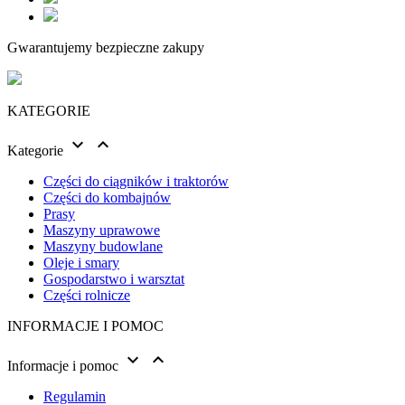
Gwarantujemy bezpieczne zakupy
KATEGORIE


Kategorie
Części do ciągników i traktorów
Części do kombajnów
Prasy
Maszyny uprawowe
Maszyny budowlane
Oleje i smary
Gospodarstwo i warsztat
Części rolnicze
INFORMACJE I POMOC


Informacje i pomoc
Regulamin