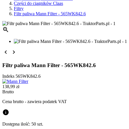
Części do ciągników Claas
Filtry
Filtr paliwa Mann Filter - 565WK842.6



Filtr paliwa Mann Filter - 565WK842.6
Indeks
565WK842.6
138,99 zł
Brutto
Cena brutto - zawiera podatek VAT
info
Dostępna ilość:
50 szt.