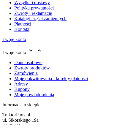
Wysyłka i dostawy
Polityka prywatności
Zwroty i reklamacje
Katalogi części zamiennych
Płatności
Kontakt
Twoje konto


Twoje konto
Dane osobowe
Zwroty produktów
Zamówienia
Moje pokwitowania - korekty płatności
Adresy
Kupony
Moje powiadomienia
Informacja o sklepie
TraktorParts.pl
ul. Sikorskiego 19a
87-300 Brodnica
Polska