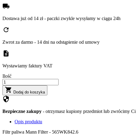
local_shipping
Dostawa już od 14 zł - paczki zwykle wysyłamy w ciągu 24h
refresh
Zwrot za darmo - 14 dni na odstąpienie od umowy
description
Wystawiamy faktury VAT
Ilość

Dodaj do koszyka
security
Bezpieczne zakupy
- otrzymasz kupiony przedmiot lub zwrócimy Ci 
Opis produktu
Filtr paliwa Mann Filter - 565WK842.6