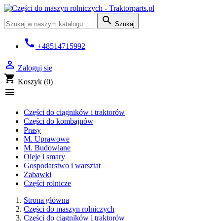

Szukaj
call
+48514715992

Zaloguj się
shopping_cart
Koszyk
(0)

Części do ciągników i traktorów
Części do kombajnów
Prasy
M. Uprawowe
M. Budowlane
Oleje i smary
Gospodarstwo i warsztat
Zabawki
Części rolnicze
Strona główna
Części do maszyn rolniczych
Części do ciągników i traktorów