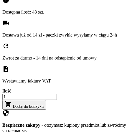
info
Dostępna ilość:
48 szt.
local_shipping
Dostawa już od 14 zł - paczki zwykle wysyłamy w ciągu 24h
refresh
Zwrot za darmo - 14 dni na odstąpienie od umowy
description
Wystawiamy faktury VAT
Ilość

Dodaj do koszyka
security
Bezpieczne zakupy
- otrzymasz kupiony przedmiot lub zwrócimy
Ci pieniądze.