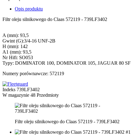
Opis produktu
Filtr oleju silnikowego do Claas 572119 - 739LF3402
A (mm): 93,5
Gwint (G):3/4-16 UNF-2B
H (mm): 142
A1 (mm): 93,5
Nr Hifi: SO053
Typy: DOMINATOR 100, DOMINATOR 105, JAGUAR 80 SF
Numery porównawcze: 572119
Indeks
739LF3402
W magazynie
48 Przedmioty
Filtr oleju silnikowego do Claas 572119 - 739LF3402