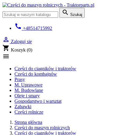

Szukaj
call
+48514715992

Zaloguj się
shopping_cart
Koszyk
(0)

Części do ciągników i traktorów
Części do kombajnów
Prasy
M. Uprawowe
M. Budowlane
Oleje i smary
Gospodarstwo i warsztat
Zabawki
Części rolnicze
Strona główna
Części do maszyn rolniczych
Części do ciągników i traktorów