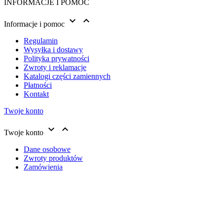
INFORMACJE I POMOC


Informacje i pomoc
Regulamin
Wysyłka i dostawy
Polityka prywatności
Zwroty i reklamacje
Katalogi części zamiennych
Płatności
Kontakt
Twoje konto


Twoje konto
Dane osobowe
Zwroty produktów
Zamówienia
Moje pokwitowania - korekty płatności
Adresy
Informujemy, że nasz sklep internetowy wykorzystuje
Kupony
technologię plików cookies w celu usprawnienia jego
Moje powiadomienia
działania i dla celów statystycznych. Pliki cookies
mogą zbierać takie dane osobowe użytkowników
Informacja o sklepie