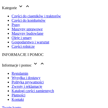


Kategorie
Części do ciągników i traktorów
Części do kombajnów
Prasy
Maszyny uprawowe
Maszyny budowlane
Oleje i smary
Gospodarstwo i warsztat
Części rolnicze
INFORMACJE I POMOC


Informacje i pomoc
Regulamin
Wysyłka i dostawy
Polityka prywatności
Zwroty i reklamacje
Katalogi części zamiennych
Płatności
Kontakt
Twoje konto