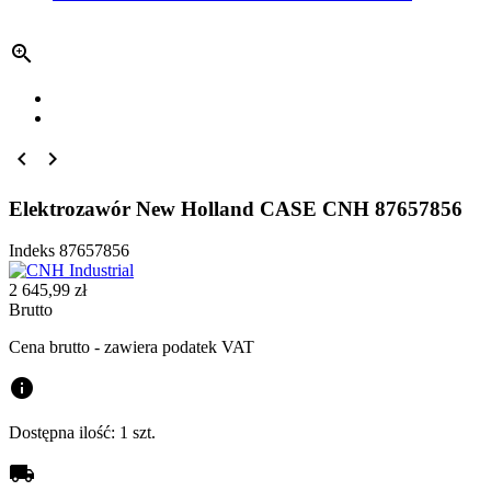



Elektrozawór New Holland CASE CNH 87657856
Indeks
87657856
2 645,99 zł
Brutto
Cena brutto - zawiera podatek VAT
info
Dostępna ilość:
1 szt.
local_shipping