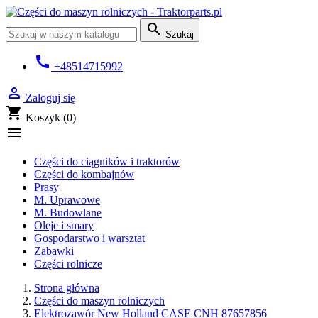

Szukaj
call
+48514715992

Zaloguj się
shopping_cart
Koszyk
(0)

Części do ciągników i traktorów
Części do kombajnów
Prasy
M. Uprawowe
M. Budowlane
Oleje i smary
Gospodarstwo i warsztat
Zabawki
Części rolnicze
Strona główna
Części do maszyn rolniczych
Elektrozawór New Holland CASE CNH 87657856