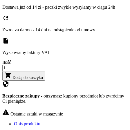
Dostawa już od 14 zł - paczki zwykle wysyłamy w ciągu 24h
refresh
Zwrot za darmo - 14 dni na odstąpienie od umowy
description
Wystawiamy faktury VAT
Ilość

Dodaj do koszyka
security
Bezpieczne zakupy
- otrzymasz kupiony przedmiot lub zwrócimy
Ci pieniądze.

Ostatnie sztuki w magazynie
Opis produktu